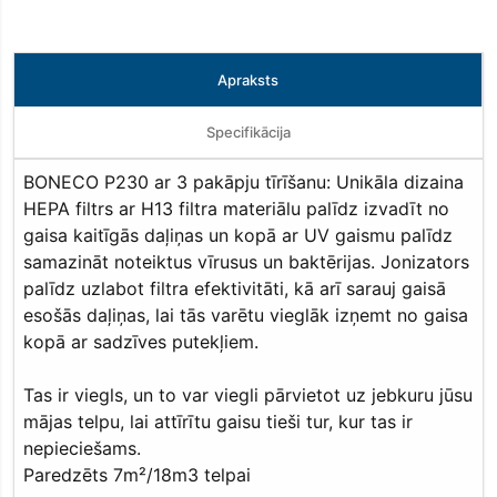
Apraksts
Specifikācija
BONECO P230 ar 3 pakāpju tīrīšanu: Unikāla dizaina
HEPA filtrs ar H13 filtra materiālu palīdz izvadīt no
gaisa kaitīgās daļiņas un kopā ar UV gaismu palīdz
samazināt noteiktus vīrusus un baktērijas. Jonizators
palīdz uzlabot filtra efektivitāti, kā arī sarauj gaisā
esošās daļiņas, lai tās varētu vieglāk izņemt no gaisa
kopā ar sadzīves putekļiem.
Tas ir viegls, un to var viegli pārvietot uz jebkuru jūsu
mājas telpu, lai attīrītu gaisu tieši tur, kur tas ir
nepieciešams.
Paredzēts 7m²/18m3 telpai