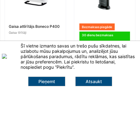
Gaisa attīrītājs Boneco P400
Bezmaksas piegāde
Gaisa tīrītāji
30 dienu bezmaksas
izmēģinājums
Šī vietne izmanto savas un trešo pušu sīkdatnes, lai
Gaisa jonizators-attīrītājs
uzlabotu mūsu pakalpojumus un, analizējot jūsu
Boneco "TA500 Ionic pro
pārlūkošanas paradumus, rādītu reklāmas, kas saistītas
Envion"
ar jūsu preferencēm. Lai piekristu to lietošanai,
Gaisa tīrītāji
nospiediet pogu “Piekrītu”.
Pieņemt
Atsaukt
94,99 €
Klaipėda
Pievienot grozam
info@salna.lt
+371 25 947 691
Šilutės pl. 101A
95112, Klaipėda