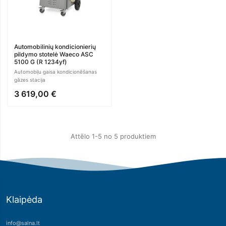
Automobilinių kondicionierių
pildymo stotelė Waeco ASC
5100 G (R 1234yf)
Automobiļu gaisa kondicionēšanas
gāzes stacija
3 619,00 €
Attēlo 1-5 no 5 produktiem
Klaipėda
info@salna.lt