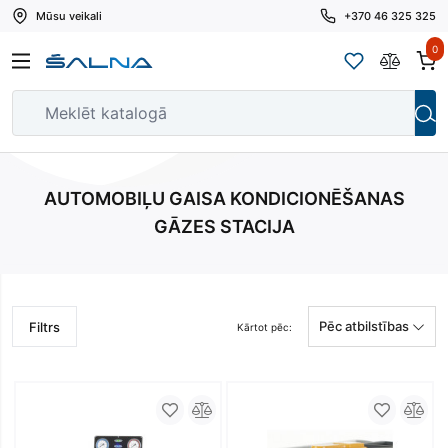
Mūsu veikali
+370 46 325 325
0
AUTOMOBIĻU GAISA KONDICIONĒŠANAS
GĀZES STACIJA
Pēc atbilstības
Filtrs
Kārtot pēc: