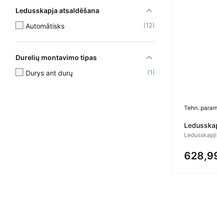
Ledusskapja atsaldēšana
12
Automātisks
Durelių montavimo tipas
1
Durys ant durų
Tehn. param
Ledusskap
Ledusskapji
628,9