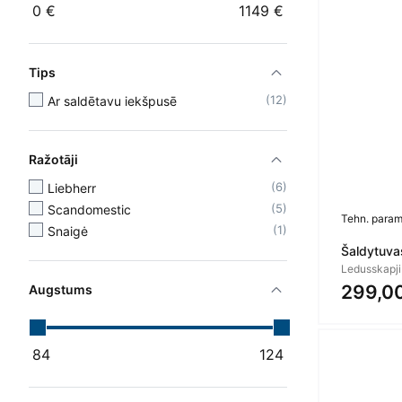
0
€
1149
€
Tips
12
Ar saldētavu iekšpusē
Ražotāji
6
Liebherr
5
Scandomestic
Tehn. param
1
Snaigė
Šaldytuv
Ledusskapji
299,0
Augstums
84
124