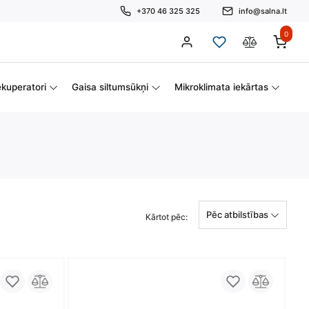
+370 46 325 325
info@salna.lt
0
kuperatori
Gaisa siltumsūkņi
Mikroklimata iekārtas
Pēc atbilstības
Kārtot pēc: