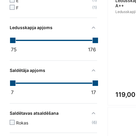
1
E
Ledusska
A++
1
F
Ledusskapji
Ledusskapja apjoms
75
176
Saldētāja apjoms
7
17
119,00
Saldētavas atsaldēšana
6
Rokas