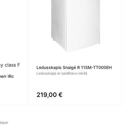
Ledusskapis Snaigė R 11SM-TT000EH
Ledusskapji ar saldētavu iekšā
err IRc
219,00 €
ktiem