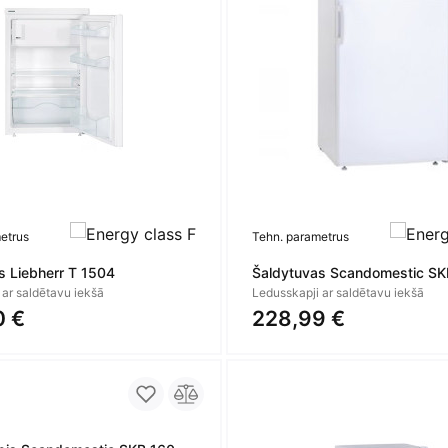
etrus
Tehn. parametrus
s Liebherr T 1504
Šaldytuvas Scandomestic SK
 ar saldētavu iekšā
Ledusskapji ar saldētavu iekšā
0 €
228,99 €