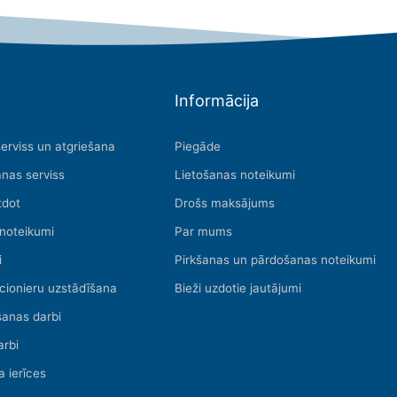
Informācija
serviss un atgriešana
Piegāde
nas serviss
Lietošanas noteikumi
tdot
Drošs maksājums
 noteikumi
Par mums
i
Pirkšanas un pārdošanas noteikumi
cionieru uzstādīšana
Bieži uzdotie jautājumi
šanas darbi
arbi
a ierīces