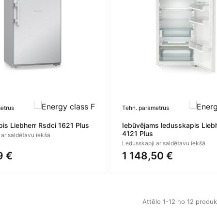
etrus
Tehn. parametrus
is Liebherr Rsdci 1621 Plus
Iebūvējams ledusskapis Liebh
4121 Plus
 ar saldētavu iekšā
Ledusskapji ar saldētavu iekšā
9 €
1 148,50 €
Attēlo 1-12 no 12 produ