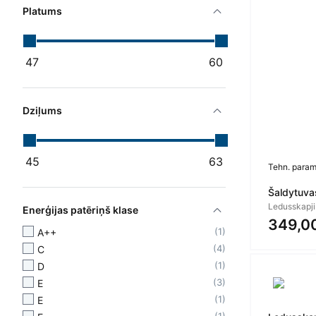
Platums
47
60
Dziļums
45
63
Tehn. param
Šaldytuva
Ledusskapji
Enerģijas patēriņš klase
349,0
1
A++
4
C
1
D
3
E
1
E