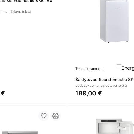
pis Scandomestic SKB 160
 ar saldētavu iekšā
Tehn. parametrus
Šaldytuvas Scandomestic S
Ledusskapji ar saldētavu iekšā
 €
189,00 €