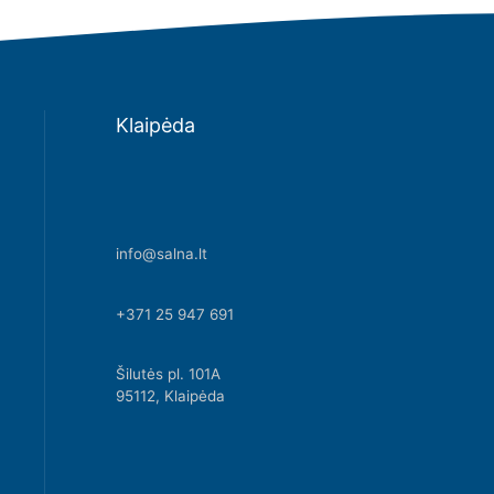
Klaipėda
info@salna.lt
+371 25 947 691
Šilutės pl. 101A
95112, Klaipėda