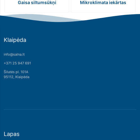
Gaisa siltumsūkņi
Mikroklimata iekārtas
Klaipėda
info@salna.lt
+371 25 947 691
Šilutės pl. 101A
95112, Klaipėda
Lapas