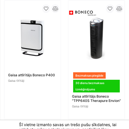
Gaisa attīrītājs Boneco P400
Bezmaksas piegāde
Gaisa tīrītāji
30 dienu bezmaksas
izmēģinājums
Gaisa attīrītājs Boneco
"TPP640S Therapure Envion"
Gaisa tīrītāji
Šī vietne izmanto savas un trešo pušu sīkdatnes, lai