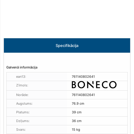
Specifikācija
Galvenā informācija
ean13:
761140802641
Zīmols:
Norāde:
761140802641
Augstums:
76.9 cm
Platums:
39 cm
Dziļums:
36 cm
Svars:
15 kg