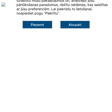
uzlabotu mūsu pakalpojumus un, analizējot jūsu
pārlūkošanas paradumus, rādītu reklāmas, kas saistītas
ar jūsu preferencēm. Lai piekristu to lietošanai,
Klaipėda
nospiediet pogu “Piekrītu”.
Pieņemt
Atsaukt
info@salna.lt
+371 25 947 691
613,00 €
Šilutės pl. 101A
95112, Klaipėda
Pievienot grozam
Lapas
Ventilācijas darbi
Kondicionēšanas darbi