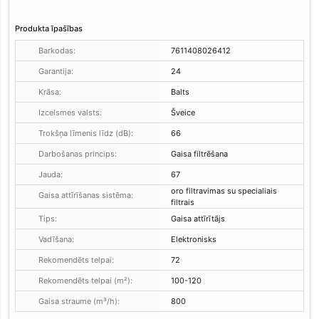
Produkta īpašības
Barkodas:
7611408026412
Garantija:
24
Krāsa:
Balts
Izcelsmes valsts:
Šveice
Trokšņa līmenis līdz (dB):
66
Darbošanas princips:
Gaisa filtrēšana
Jauda:
67
oro filtravimas su specialiais
Gaisa attīrīšanas sistēma:
filtrais
Tips:
Gaisa attīrītājs
Vadīšana:
Elektronisks
Rekomendēts telpai:
72
Rekomendēts telpai (m²):
100-120
Gaisa straume (m³/h):
800