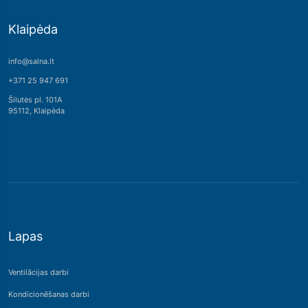
Klaipėda
info@salna.lt
+371 25 947 691
Šilutės pl. 101A
95112, Klaipėda
Lapas
Ventilācijas darbi
Kondicionēšanas darbi