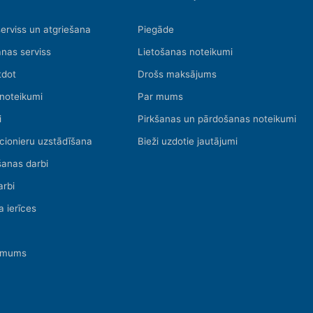
serviss un atgriešana
Piegāde
nas serviss
Lietošanas noteikumi
tdot
Drošs maksājums
 noteikumi
Par mums
i
Pirkšanas un pārdošanas noteikumi
cionieru uzstādīšana
Bieži uzdotie jautājumi
šanas darbi
arbi
a ierīces
r mums