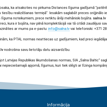
nosaka, ka atsakoties no pirkuma Distances līguma gadījumā "patērēt
 tiesību realizēšanas termiņā". Iesakām saglabāt preces oriģinālo ie
 līguma noteikumiem, prece netiktu ārēji mehāniski bojāta.
salna.lv
reci, kura ir bojāta, nav pilnā komplektācijā vai tā citādi zaudējusi 
azināties ar mums pa e-pastu:
info@salna.lv
vai telefoniski: +371 
inām, ka PTAL normas neattiecas uz gadījumiem, kad preci iegādājas
lv
nodrošina savu lietotāju datu aizsardzību.
ojot Latvijas Republikas likumdošanas normas, SIA „Salna Baltic“ s
i nepieciešamajā apjomā, līgumus, kuri tiek slēgti ar līzinga kompāni
Informācija