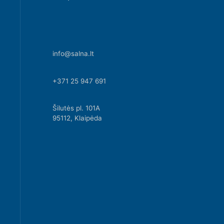
info@salna.lt
+371 25 947 691
Šilutės pl. 101A
95112, Klaipėda