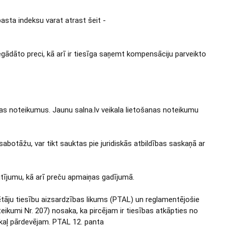
asta indeksu varat atrast šeit -
piegādāto preci, kā arī ir tiesīga saņemt kompensāciju parveikto
as noteikumus. Jaunu salna.lv veikala lietošanas noteikumu
abotāžu, var tikt sauktas pie juridiskās atbildības saskaņā ar
ūtījumu, kā arī preču apmaiņas gadījumā.
ētāju tiesību aizsardzības likums (PTAL) un reglamentējošie
ikumi Nr. 207) nosaka, ka pircējam ir tiesības atkāpties no
akaļ pārdevējam. PTAL 12. panta