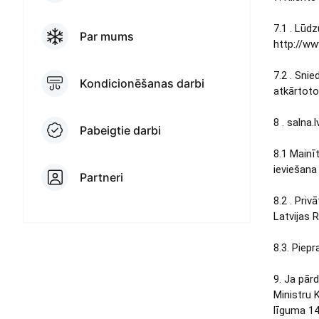
7.1 . Lūd
Par mums
http://ww
7.2 . Snie
Kondicionēšanas darbi
atkārtoto
8 . salna.
Pabeigtie darbi
8.1 Mainī
ieviešana
Partneri
8.2 . Pri
Latvijas 
8.3. Piep
9. Ja pār
Ministru 
līguma 14