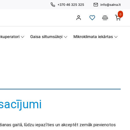
+370 46 325 325
info@salna.lt
0
kuperatori
Gaisa siltumsūkņi
Mikroklimata iekārtas
sacījumi
anas gaitā, lūdzu iepazīties un akceptēt zemāk pievienotos