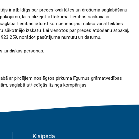
ājs ir atbildīgs par preces kvalitātes un drošuma saglabāšanu
pakojumu, lai realizējot atteikuma tiesības saskaņā ar
saglabā tiesības ieturēt kompensācijas maksu vai atteikties
savu sākotnējo izskatu. Lai vienotos par preces atdošanu atpakaļ,
28 923 259, norādot pasūtījuma numuru un datumu.
 juridiskas personas.
aglabā ar pircējiem noslēgtos pirkuma līgumus grāmatvedības
jām, saglabā attiecīgās līzinga kompānijas.
Klaipėda