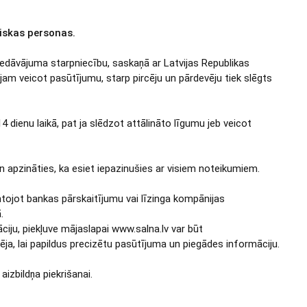
diskas personas.
iedāvājuma starpniecību, saskaņā ar Latvijas Republikas
jam veicot pasūtījumu, starp pircēju un pārdevēju tiek slēgts
 dienu laikā, pat ja slēdzot attālināto līgumu jeb veicot
 apzināties, ka esiet iepazinušies ar visiem noteikumiem.
ntojot bankas pārskaitījumu vai līzinga kompānijas
.
āciju, piekļuve mājaslapai www.salna.lv var būt
ja, lai papildus precizētu pasūtījuma un piegādes informāciju.
aizbildņa piekrišanai.