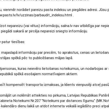
zu, vienmēr norādiet pareizu pasta indeksu un piegādes adresi. Jūsu p
w.pasts.lv/lv/uzzinas/parbaudit_indeksu.html .
dzot nepareizu (vai viltus) informāciju, salna.lv nav atbildīga par ne
 piegādi sakarā ar pircēja nepareizi sniegto informāciju.
lv patur tiesības:
t majaslapā informāciju par precēm, to aprakstus, cenas un lietošan
 stājas spēkā pēc to publicēšanas mājas lapā.
vātpersonas, kuras neievēro lietošanas noteikumus, un nodarbojas ar s
Republikā spēkā esošajiem normatīvajiem aktiem.
rasīt kompensēt transporta izmaksas, ja klients vienpusēji atceļ pas
domājāt un nolēmāt atteikties no pirkuma, Latvijas Republikas Patēr
Kabineta Noteikumi Nr.207 "Noteikumi par distances līgumu" (MK Note
 kalendāro dienu laikā un atdot interneta veikalā iegādāto preci atp