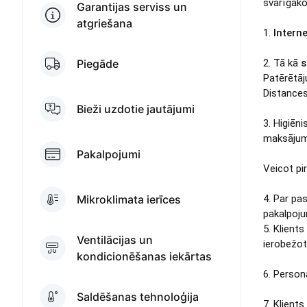
svarīgāko
Garantijas serviss un
atgriešana
1.
Interne
Piegāde
2. Tā kā
s
Patērētāj
Distances
Bieži uzdotie jautājumi
3. Higiēn
maksājumu
Pakalpojumi
Veicot pi
Mikroklimata ierīces
4. Par pa
pakalpoju
5. Klients
Ventilācijas un
ierobežo
kondicionēšanas iekārtas
6. Person
Saldēšanas tehnoloģija
7. Klients