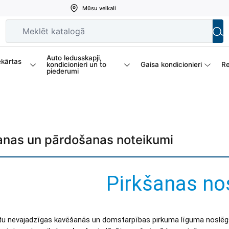
Mūsu veikali
Auto ledusskapji,
ekārtas
kondicionieri un to
Gaisa kondicionieri
Re
piederumi
anas un pārdošanas noteikumi
Pirkšanas no
gtu nevajadzīgas kavēšanās un domstarpības pirkuma līguma noslēgš