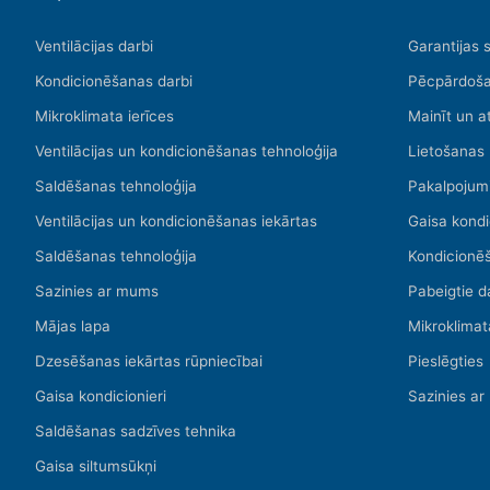
Ventilācijas darbi
Garantijas 
Kondicionēšanas darbi
Pēcpārdoša
Mikroklimata ierīces
Mainīt un a
Ventilācijas un kondicionēšanas tehnoloģija
Lietošanas
Saldēšanas tehnoloģija
Pakalpojum
Ventilācijas un kondicionēšanas iekārtas
Gaisa kondi
Saldēšanas tehnoloģija
Kondicionē
Sazinies ar mums
Pabeigtie d
Mājas lapa
Mikroklimat
Dzesēšanas iekārtas rūpniecībai
Pieslēgties
Gaisa kondicionieri
Sazinies a
Saldēšanas sadzīves tehnika
Gaisa siltumsūkņi