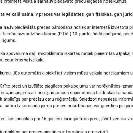
s interneta veikala
salna.lv
piedāvāto preču iegādes noteikumus.
ta veikalā salna.lv preces var iegādaties gan fiziskas, gan juri
alna.lv
piedāvātās preces pārdošana notiek ar internetā izvietota p
u tiesību aizsardzības likuma (PTAL) 10. pantu, šādā gadījumā, pircē
 līgums.
iskā apsvēruma dēļ, mikroklimata iekārtas netiek pieņemtas atpakaļ 14
 caur Internetveikalu.
rkumu, Jūs automātiski piekrītat visiem mūsu veikala noteikumiem un
sūtīto preci un izvēlēto piegādes pakalpojumu var norēķināties izma
mus, iespējams arī norēķins preces saņemšanas brīdī skaidrā naudā
 ir atbildīgs par precīzu datu reģistrāciju. Sniedzot nepatiesu inform
ta.
salna.lv
komanda pirms preces nosūtīšanas var griesties pie pircē
ām, kas jaunākas par 16 gadiem, lai iegādātos preci, jābūt vecāku vai 
 ir atbildīgs par preces piegādes informācijas precizitāti: