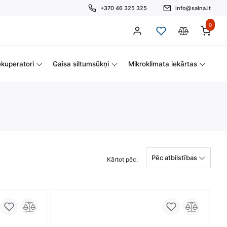
+370 46 325 325
info@salna.lt
0
kuperatori
Gaisa siltumsūkņi
Mikroklimata iekārtas
Pēc atbilstības
Kārtot pēc: