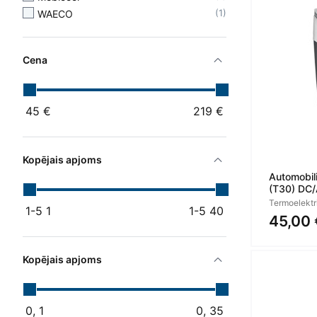
1
WAECO
Cena
45
€
219
€
Kopējais apjoms
Automobil
(T30) DC
Termoelektri
1-5
1
1-5
40
45,00 
Kopējais apjoms
0,
1
0,
35