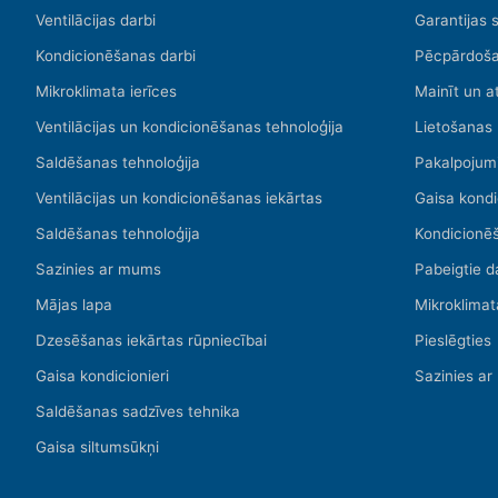
Ventilācijas darbi
Garantijas 
Kondicionēšanas darbi
Pēcpārdoša
Mikroklimata ierīces
Mainīt un a
Ventilācijas un kondicionēšanas tehnoloģija
Lietošanas
Saldēšanas tehnoloģija
Pakalpojum
Ventilācijas un kondicionēšanas iekārtas
Gaisa kondi
Saldēšanas tehnoloģija
Kondicionē
Sazinies ar mums
Pabeigtie d
Mājas lapa
Mikroklimat
Dzesēšanas iekārtas rūpniecībai
Pieslēgties
Gaisa kondicionieri
Sazinies a
Saldēšanas sadzīves tehnika
Gaisa siltumsūkņi