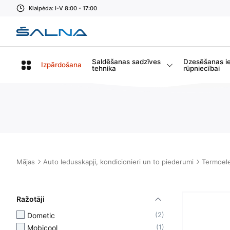
Klaipėda: I-V 8:00 - 17:00
Saldēšanas sadzīves
Dzesēšanas i
Izpārdošana
tehnika
rūpniecībai
Mājas
Auto ledusskapji, kondicionieri un to piederumi
Termoele
Ražotāji
2
Dometic
1
Mobicool