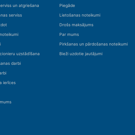
serviss un atgriešana
Piegāde
nas serviss
Lietošanas noteikumi
tdot
Drošs maksājums
 noteikumi
Par mums
i
Pirkšanas un pārdošanas noteikumi
cionieru uzstādīšana
Bieži uzdotie jautājumi
šanas darbi
arbi
a ierīces
r mums