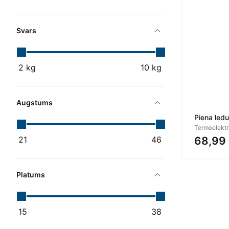
Svars
2
kg
10
kg
Augstums
Piena le
Termoelektri
21
46
68,99
Platums
15
38