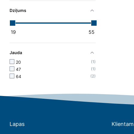
Dziļums
19
55
Jauda
1
20
1
47
2
64
Lapas
Klientam