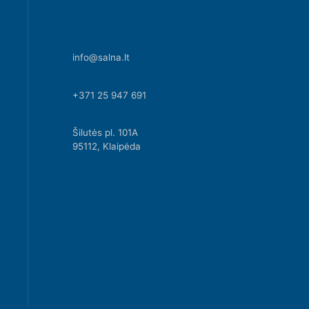
info@salna.lt
+371 25 947 691
Šilutės pl. 101A
95112, Klaipėda