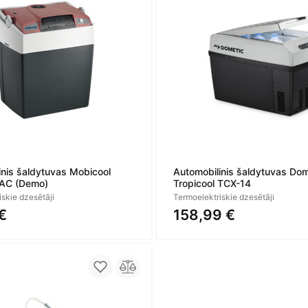
inis šaldytuvas Mobicool
Automobilinis šaldytuvas Dom
/AC (Demo)
Tropicool TCX-14
skie dzesētāji
Termoelektriskie dzesētāji
€
158,99 €