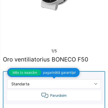
1/5
Oro ventiliatorius BONECO F50
Mēs to iesakām
pagarinātā garantija!
Parunāsim