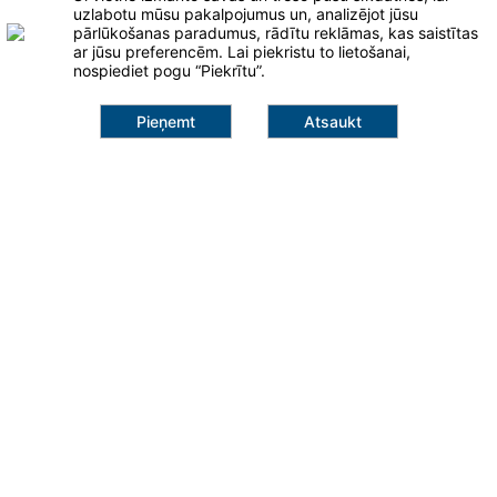
Ventilatori
uzlabotu mūsu pakalpojumus un, analizējot jūsu
pārlūkošanas paradumus, rādītu reklāmas, kas saistītas
ar jūsu preferencēm. Lai piekristu to lietošanai,
nospiediet pogu “Piekrītu”.
Pieņemt
Atsaukt
Klaipėda
26,98 €
info@salna.lt
Pievienot grozam
+371 25 947 691
Šilutės pl. 101A
95112, Klaipėda