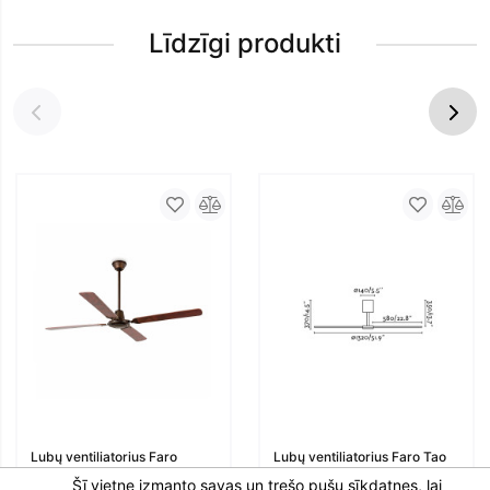
Līdzīgi produkti
Lubų ventiliatorius Faro
Lubų ventiliatorius Faro Tao
mAlvinas
Ventilatori
Šī vietne izmanto savas un trešo pušu sīkdatnes, lai