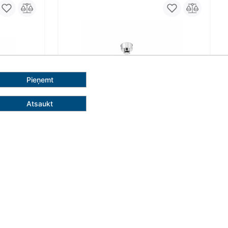
Pieņemt
Atsaukt
€
Pievienot grozam
Ao
Lubų ventiliatorius Faro mini-eTerfan
Ventilatori