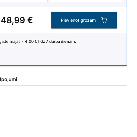
48,99 €
Pievienot grozam
gāde mājās -
4,00 €
līdz 7 darba dienām.
lpojumi