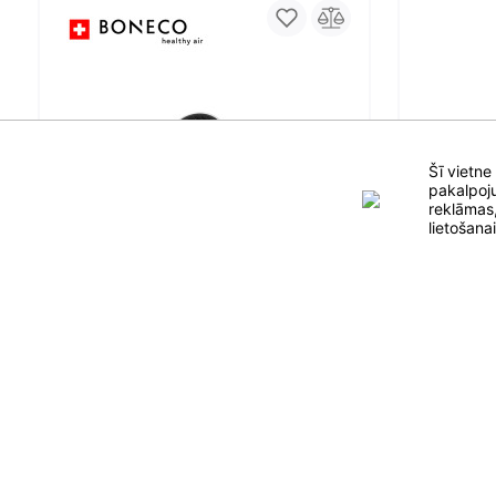
Šī vietne
pakalpoju
reklāmas,
lietošana
Lubų ventiliatorius Faro brisTol
Bezmaksas piegāde
Lubų vent
Ventilatori
Oro ventiliatorius BONECO F50
Ventilatori