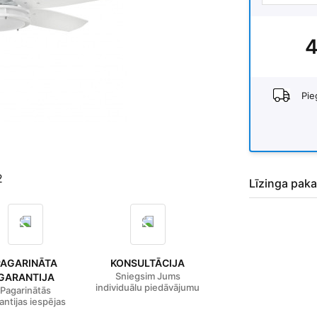
4
Pie
2
Līzinga paka
PAGARINĀTA
KONSULTĀCIJA
Sniegsim Jums
GARANTIJA
individuālu piedāvājumu
Pagarinātās
antijas iespējas