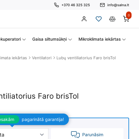
+370 46 325 325
info@salna.lt
0
kuperatori
Gaisa siltumsūkņi
Mikroklimata iekārtas
imata iekārtas
Ventilatori
Lubų ventiliatorius Faro brisTol
tiliatorius Faro brisTol
iesakām
pagarinātā garantija!
Parunāsim