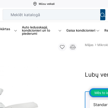
Mūsu veikali
Auto ledusskapji,
ekārtas
kondicionieri un to
Gaisa kondicionieri
Re
piederumi
Mājas
Mikrokl
Lubų ven
Mēs to 