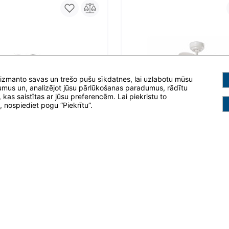
 izmanto savas un trešo pušu sīkdatnes, lai uzlabotu mūsu
mus un, analizējot jūsu pārlūkošanas paradumus, rādītu
 kas saistītas ar jūsu preferencēm. Lai piekristu to
i, nospiediet pogu “Piekrītu”.
448,99 
iliatorius Faro mAuritius
Lubų ventiliatorius Faro pal
Ventilatori