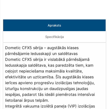
Apraksts
Specifikācija
Dometic CFX5 sērija – augstākās klases
pārnēsājamie ledusskapji un saldētavas
Dometic CFX5 sērija ir vislabākā pārnēsājamā
ledusskapja saldētava, kas paredzēta tiem, kam
ceļojot nepieciešama maksimāla kvalitāte,
efektivitāte un uzticamība. Šīs augstākās klases
ierīces apvieno progresīvu izolācijas tehnoloģiju,
izturīgu konstrukciju un daudzpusīgas jaudas
iespējas, padarot tās ideāli piemērotas intensīvai
lietošanai ārpus telpām.
Integrētā vakuuma izolētā paneļa (VIP) izolācijas