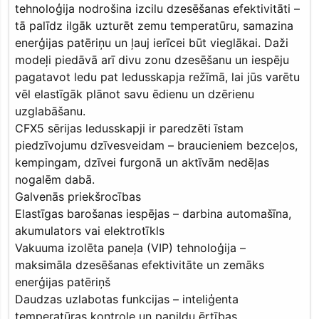
tehnoloģija nodrošina izcilu dzesēšanas efektivitāti –
tā palīdz ilgāk uzturēt zemu temperatūru, samazina
enerģijas patēriņu un ļauj ierīcei būt vieglākai. Daži
modeļi piedāvā arī divu zonu dzesēšanu un iespēju
pagatavot ledu pat ledusskapja režīmā, lai jūs varētu
vēl elastīgāk plānot savu ēdienu un dzērienu
uzglabāšanu.
CFX5 sērijas ledusskapji ir paredzēti īstam
piedzīvojumu dzīvesveidam – braucieniem bezceļos,
kempingam, dzīvei furgonā un aktīvām nedēļas
nogalēm dabā.
Galvenās priekšrocības
Elastīgas barošanas iespējas – darbina automašīna,
akumulators vai elektrotīkls
Vakuuma izolēta paneļa (VIP) tehnoloģija –
maksimāla dzesēšanas efektivitāte un zemāks
enerģijas patēriņš
Daudzas uzlabotas funkcijas – inteliģenta
temperatūras kontrole un papildu ērtības