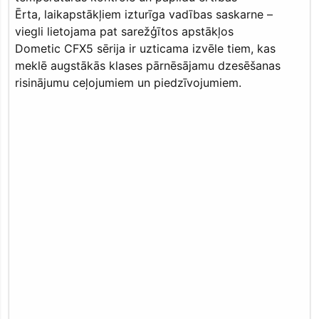
Ērta, laikapstākļiem izturīga vadības saskarne –
viegli lietojama pat sarežģītos apstākļos
Dometic CFX5 sērija ir uzticama izvēle tiem, kas
meklē augstākās klases pārnēsājamu dzesēšanas
risinājumu ceļojumiem un piedzīvojumiem.