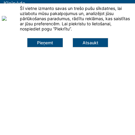
Klaipėda
Šī vietne izmanto savas un trešo pušu sīkdatnes, lai
uzlabotu mūsu pakalpojumus un, analizējot jūsu
info@salna.lt
pārlūkošanas paradumus, rādītu reklāmas, kas saistītas
ar jūsu preferencēm. Lai piekristu to lietošanai,
+371 25 947 691
nospiediet pogu “Piekrītu”.
Šilutės pl. 101A
95112, Klaipėda
Pieņemt
Atsaukt
748,99 €
Pievienot grozam
Lapas
Ventilācijas darbi
Kondicionēšanas darbi
Mikroklimata ierīces