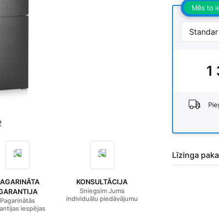
Mēs to 
1
Pie
2
Līzinga paka
PAGARINĀTA
KONSULTĀCIJA
Sniegsim Jums
GARANTIJA
individuālu piedāvājumu
Pagarinātās
antijas iespējas