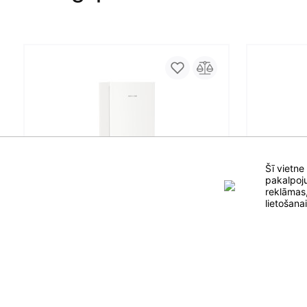
Šī vietne
pakalpoju
reklāmas,
lietošana
Ledusskapis Liebherr CBNbdc 573i Plus BioFre
Tehn. parametrus
Tehn. para
Ledusskapis Liebherr CNc 5203 Pure
Ledusska
NoFrost
Ledusskapj