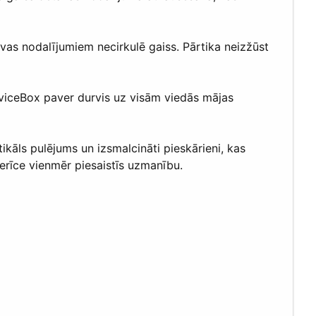
vas nodalījumiem necirkulē gaiss. Pārtika neizžūst
tDeviceBox paver durvis uz visām viedās mājas
tikāls pulējums un izsmalcināti pieskārieni, kas
erīce vienmēr piesaistīs uzmanību.