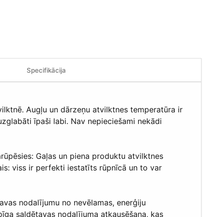
Specifikācija
vilktnē. Augļu un dārzeņu atvilktnes temperatūra ir
zglabāti īpaši labi. Nav nepieciešami nekādi
parūpēsies: Gaļas un piena produktu atvilktnes
: viss ir perfekti iestatīts rūpnīcā un to var
ētavas nodalījumu no nevēlamas, enerģiju
lpīga saldētavas nodalījuma atkausēšana, kas