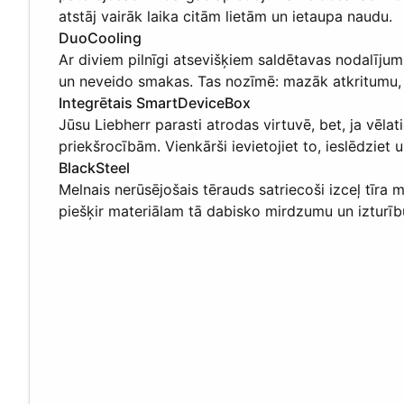
atstāj vairāk laika citām lietām un ietaupa naudu.
DuoCooling
Ar diviem pilnīgi atsevišķiem saldētavas nodalīju
un neveido smakas. Tas nozīmē: mazāk atkritumu, 
Integrētais SmartDeviceBox
Jūsu Liebherr parasti atrodas virtuvē, bet, ja vēla
priekšrocībām. Vienkārši ievietojiet to, ieslēdziet
BlackSteel
Melnais nerūsējošais tērauds satriecoši izceļ tīra 
piešķir materiālam tā dabisko mirdzumu un izturīb