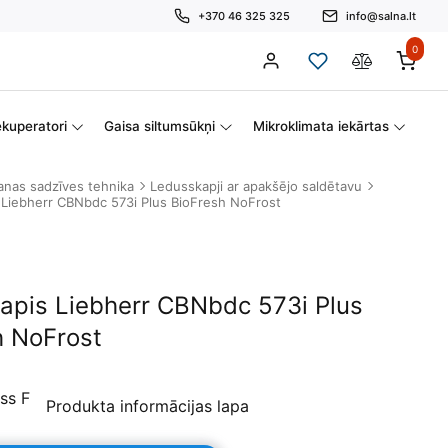
+370 46 325 325
info@salna.lt
0
kuperatori
Gaisa siltumsūkņi
Mikroklimata iekārtas
anas sadzīves tehnika
Ledusskapji ar apakšējo saldētavu
 Liebherr CBNbdc 573i Plus BioFresh NoFrost
apis Liebherr CBNbdc 573i Plus
h NoFrost
Produkta informācijas lapa