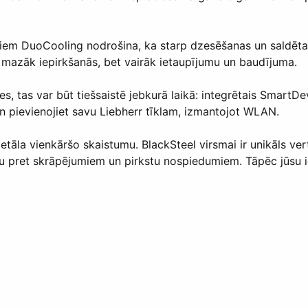
miem DuoCooling nodrošina, ka starp dzesēšanas un saldēta
mazāk iepirkšanās, bet vairāk ietaupījumu un baudījuma.
ties, tas var būt tiešsaistē jebkurā laikā: integrētais Smar
 un pievienojiet savu Liebherr tīklam, izmantojot WLAN.
metāla vienkāršo skaistumu. BlackSteel virsmai ir unikāls ver
u pret skrāpējumiem un pirkstu nospiedumiem. Tāpēc jūsu i