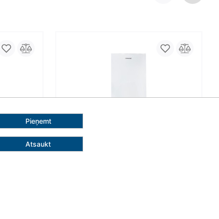
Pieņemt
Atsaukt
 €
Pievienot grozam
Ledusskapis Snaige RF24SM-
PT002EH
gc 5203
Ledusskapji ar apakšējo saldētavu
vu