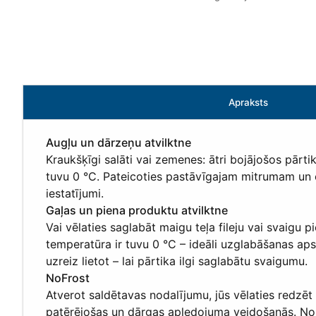
Apraksts
Augļu un dārzeņu atvilktne
Kraukšķīgi salāti vai zemenes: ātri bojājošos pārti
tuvu 0 °C. Pateicoties pastāvīgajam mitrumam un c
iestatījumi.
Gaļas un piena produktu atvilktne
Vai vēlaties saglabāt maigu teļa fileju vai svaigu 
temperatūra ir tuvu 0 °C – ideāli uzglabāšanas apst
uzreiz lietot – lai pārtika ilgi saglabātu svaigumu.
NoFrost
Atverot saldētavas nodalījumu, jūs vēlaties redzēt
patērējošas un dārgas apledojuma veidošanās. NoFr