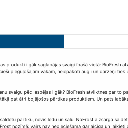
kas produkti ilgāk saglabājas svaigi īpašā vietā: BioFresh at
ieši pieguļošajam vākam, neiepakoti augļi un dārzeņi tiek u
pienu svaigu pēc iespējas ilgāk? BioFresh atvilktnes par to 
ākļi pat ātri bojājošos pārtikas produktiem. Un pats labākais
 saldētu pārtiku, nevis ledu un salu. NoFrost aizsargā sald
ost nozīmē: vairs nav nepieciešama garlaicīga un laikieti