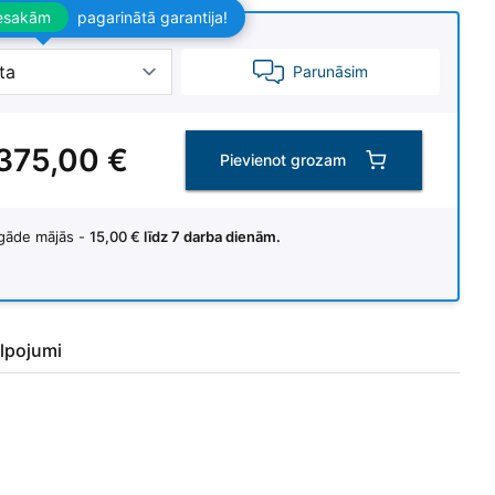
iesakām
pagarinātā garantija!
Parunāsim
 375,00 €
Pievienot grozam
gāde mājās -
15,00 €
līdz 7 darba dienām.
lpojumi