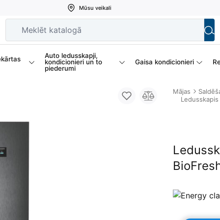
Mūsu veikali
Auto ledusskapji,
ekārtas
kondicionieri un to
Gaisa kondicionieri
Re
piederumi
Mājas
Saldēš
Ledusskapis
Ledussk
BioFres