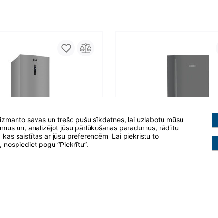
 izmanto savas un trešo pušu sīkdatnes, lai uzlabotu mūsu
mus un, analizējot jūsu pārlūkošanas paradumus, rādītu
 kas saistītas ar jūsu preferencēm. Lai piekristu to
i, nospiediet pogu “Piekrītu”.
sh NoFrost
1 375,00
metrus
Tehn. parametrus
pis LORD C6 5.GN
Ledusskapis Liebherr CNd
i ar apakšējo saldētavu
Ledusskapji ar apakšējo saldēta