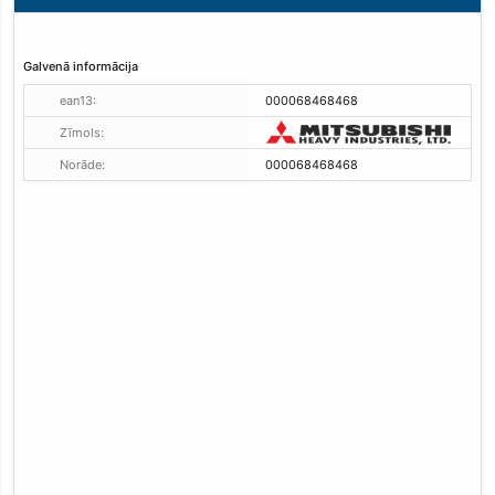
Galvenā informācija
ean13:
000068468468
Zīmols:
Norāde:
000068468468