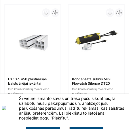
EX.137-450 plastmasas
Kondensāta sūknis Mini
balsts ārējai iekārtai
Flowatch Silence DT20
Oro kondicionierių montavimo
Oro kondicionierių montavimo
medžiagos
medžiagos
Šī vietne izmanto savas un trešo pušu sīkdatnes, lai
uzlabotu mūsu pakalpojumus un, analizējot jūsu
pārlūkošanas paradumus, rādītu reklāmas, kas saistītas
ar jūsu preferencēm. Lai piekristu to lietošanai,
nospiediet pogu “Piekrītu”.
Klaipėda