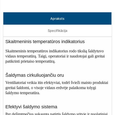
Apraksts
Specifikācija
Skaitmeninis temperatūros indikatorius
Skaitmeninis temperatūros indikatorius rodo tikslią šaldytuvo
vidaus temperatūrą. Taigi, operatoriai ir naudotojai gali greitai
patikrinti prietaiso temperatūrą.
Šaldymas cirkuliuojančiu oru
Ventiliatoriai veikia itin efektyviai, todėl švieži maisto produktai
greitai šaldomi, o visoje vidaus erdvėje palaikoma tolygi
šaldymo temperatūra.
Efektyvi šaldymo sistema
Per dešimtmečius sukaupta patirtis šaldymo srityje ir nuolatiniai