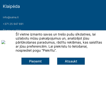
Klaipėda
info@salna.lt
+371 25 947 691
Šilutės pl. 101A
Šī vietne izmanto savas un trešo pušu sīkdatnes, lai
95112, Klaipėda
uzlabotu mūsu pakalpojumus un, analizējot jūsu
pārlūkošanas paradumus, rādītu reklāmas, kas saistītas
ar jūsu preferencēm. Lai piekristu to lietošanai,
nospiediet pogu “Piekrītu”.
Pieņemt
Atsaukt
1 651,00 €
Lapas
Pievienot grozam
Ventilācijas darbi
Kondicionēšanas darbi
Mikroklimata ierīces