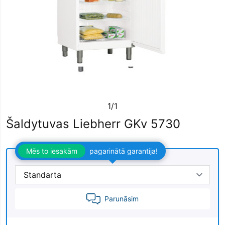
1/1
Šaldytuvas Liebherr GKv 5730
Mēs to iesakām
pagarinātā garantija!
Parunāsim