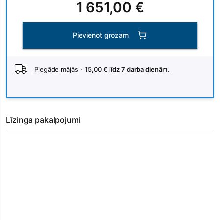
1 651,00 €
Pievienot grozam
Piegāde mājās -
15,00 €
līdz 7 darba dienām.
Līzinga pakalpojumi