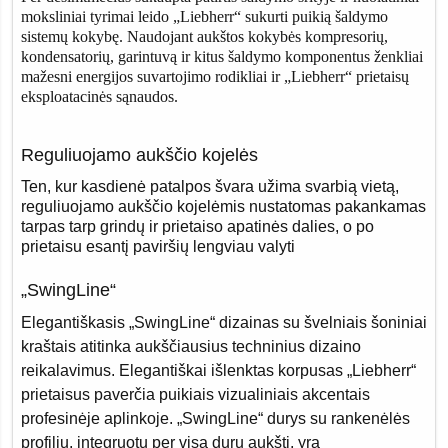
moksliniai tyrimai leido „Liebherr“ sukurti puikią šaldymo
sistemų kokybę. Naudojant aukštos kokybės kompresorių,
kondensatorių, garintuvą ir kitus šaldymo komponentus ženkliai
mažesni energijos suvartojimo rodikliai ir „Liebherr“ prietaisų
eksploatacinės sąnaudos.
Reguliuojamo aukščio kojelės
Ten, kur kasdienė patalpos švara užima svarbią vietą,
reguliuojamo aukščio kojelėmis nustatomas pakankamas
tarpas tarp grindų ir prietaiso apatinės dalies, o po
prietaisu esantį paviršių lengviau valyti
„SwingLine“
Elegantiškasis „SwingLine“ dizainas su švelniais šoniniai
kraštais atitinka aukščiausius techninius dizaino
reikalavimus. Elegantiškai išlenktas korpusas „Liebherr“
prietaisus paverčia puikiais vizualiniais akcentais
profesinėje aplinkoje. „SwingLine“ durys su rankenėlės
profiliu, integruotu per visą durų aukštį, yra