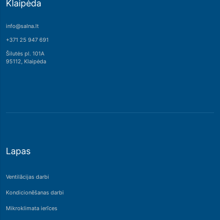
Klaipėda
info@salna.lt
+371 25 947 691
Šilutės pl. 101A
95112, Klaipėda
Lapas
Ventilācijas darbi
Kondicionēšanas darbi
Mikroklimata ierīces