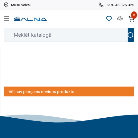
Mūsu veikali
+370 46 325 325
0
Vēl nav pieejams neviens produkts