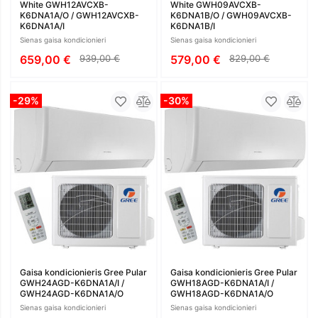
White GWH12AVCXB-
White GWH09AVCXB-
K6DNA1A/O / GWH12AVCXB-
K6DNA1B/O / GWH09AVCXB-
K6DNA1A/I
K6DNA1B/I
Sienas gaisa kondicionieri
Sienas gaisa kondicionieri
659,00 €
939,00 €
579,00 €
829,00 €
-29%
-30%
Gaisa kondicionieris Gree Pular
Gaisa kondicionieris Gree Pular
GWH24AGD-K6DNA1A/I /
GWH18AGD-K6DNA1A/I /
GWH24AGD-K6DNA1A/O
GWH18AGD-K6DNA1A/O
Sienas gaisa kondicionieri
Sienas gaisa kondicionieri