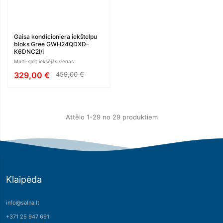
Gaisa kondicioniera iekštelpu
bloks Gree GWH24QDXD–
K6DNC2I/I
Multi-split iekšējās sienas
329,00 €
459,00 €
Attēlo 1-29 no 29 produktiem
Klaipėda
info@salna.lt
+371 25 947 691