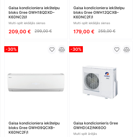
Gaisa kondicioniera iekštelpu
Gaisa kondicioniera iekštelpu
bloks Gree GWH18QDXD–
bloks Gree GWH12QCXB–
K6DNC2I/I
K6DNC2F/I
Multi-split iekšējās sienas
Multi-split iekšējās sienas
209,00 €
299,00 €
179,00 €
259,00 €
-30%
-30%
Gaisa kondicioniera iekštelpu
Gaisa kondicionieris Gree
bloks Gree GWH09QCXB–
GWHD(42)NK6OO
K6DNC2F/I
Multi split ārējās