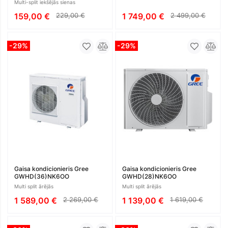
Multi-split iekšējās sienas
159,00 €
229,00 €
1 749,00 €
2 499,00 €
-29%
-29%
Gaisa kondicionieris Gree
Gaisa kondicionieris Gree
GWHD(36)NK6OO
GWHD(28)NK6OO
Multi split ārējās
Multi split ārējās
1 589,00 €
2 269,00 €
1 139,00 €
1 619,00 €