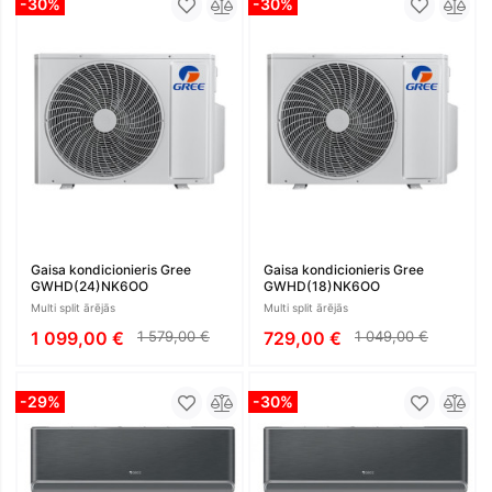
-30%
-30%
Gaisa kondicionieris Gree
Gaisa kondicionieris Gree
GWHD(24)NK6OO
GWHD(18)NK6OO
Multi split ārējās
Multi split ārējās
1 099,00 €
1 579,00 €
729,00 €
1 049,00 €
-29%
-30%