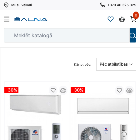
Mūsu veikali
+370 46 325 325
0
Pēc atbilstības
Kārtot pēc:
-30%
-30%