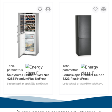
Tehn.
Tehn.
parametrus
parametrus
Šaldytuvas Liebherr SWTNes
Ledusskapis Liebherr CNbdb
4285 PremiumPlus NoFrost
5223 Plus NoFrost
Ledusskapji ar apakšējo saldētavu
Ledusskapji ar apakšējo saldētavu