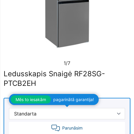
1/7
Ledusskapis Snaigė RF28SG-
PTCB2EH
Mēs to iesakām
pagarinātā garantija!
Parunāsim