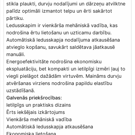
stikla plaukti, durvju nodalījumi un dārzeņu atvilktne
palīdz optimāli izmantot telpu un ērti sakārtot
pārtiku.
Ledusskapim ir vienkārša mehāniskā vadība, kas
nodrošina ērtu lietošanu un uzticamu darbību.
Automātiskā ledusskapja nodalījuma atkausēšana
atvieglo kopšanu, savukārt saldētava jāatkausē
manuāli.
Energoefektivitāte nodrošina ekonomisku
ekspluatāciju, bet kompakti un ietilpīgi izmēri ļauj to
viegli pielāgot dažādām virtuvēm. Maināms durvju
atvēršanas virziens nodrošina papildu elastību
uzstādīšanā.
Galvenās priekšrocības:
Ietilpīgs un praktisks dizains
Ērts iekšējais izkārtojums
Vienkārša mehāniskā vadība
Automātiskā ledusskapja atkausēšana
Ekonomiska lietošana