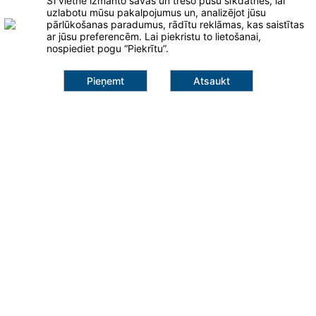
Šī vietne izmanto savas un trešo pušu sīkdatnes, lai
Klaipėda
uzlabotu mūsu pakalpojumus un, analizējot jūsu
pārlūkošanas paradumus, rādītu reklāmas, kas saistītas
ar jūsu preferencēm. Lai piekristu to lietošanai,
info@salna.lt
nospiediet pogu “Piekrītu”.
+371 25 947 691
Pieņemt
Atsaukt
Šilutės pl. 101A
95112, Klaipėda
398,00 €
Pievienot grozam
Lapas
Ventilācijas darbi
Kondicionēšanas darbi
Mikroklimata ierīces