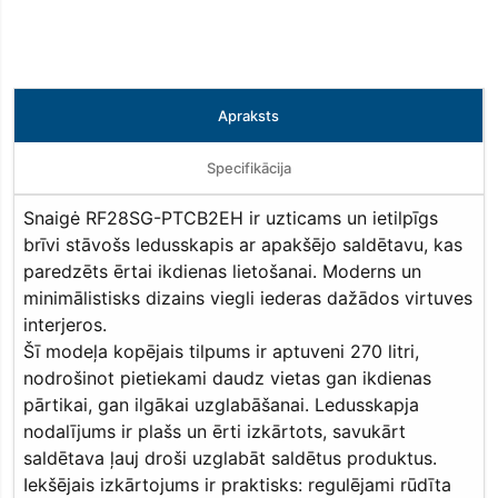
Apraksts
Specifikācija
Snaigė RF28SG-PTCB2EH ir uzticams un ietilpīgs
brīvi stāvošs ledusskapis ar apakšējo saldētavu, kas
paredzēts ērtai ikdienas lietošanai. Moderns un
minimālistisks dizains viegli iederas dažādos virtuves
interjeros.
Šī modeļa kopējais tilpums ir aptuveni 270 litri,
nodrošinot pietiekami daudz vietas gan ikdienas
pārtikai, gan ilgākai uzglabāšanai. Ledusskapja
nodalījums ir plašs un ērti izkārtots, savukārt
saldētava ļauj droši uzglabāt saldētus produktus.
Iekšējais izkārtojums ir praktisks: regulējami rūdīta