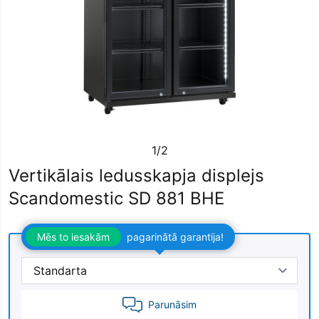
1/2
Vertikālais ledusskapja displejs
Scandomestic SD 881 BHE
Mēs to iesakām
pagarinātā garantija!
Parunāsim