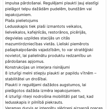
impulsa pārdošanai. Regulējami plaukti ļauj elastīgi
pielāgot telpu dažādām pudelēm, bundžām vai
iepakojumiem.
Plašs pielietojums
Ledusskapis tiek plaši izmantots veikalos,
lielveikalos, kafejnīcās, restorānos, picērijās,
degvielas uzpildes stacijās un citās
mazumtirdzniecības vietās. Lieliski piemērots
pašapkalpošanās vajadzībām, to var stratēģiski
novietot, lai palielinātu produktu redzamību un
pārdošanas apjomus.
Konstrukcijas un interjera risinājumi
8 izturīgi melni stiepļu plaukti ar papildu vītnēm –
stabilitātei un drošībai.
Plaukti ir regulējami dažādos augstumos, lai
pielāgotos dažāda izmēra iepakojumiem.
4 izturīgi riteņi nodrošina mobilitāti pat tad, kad
ledusskapis ir pilnībā piekrauts.
Veramas durvis ar integrētu slēdzeni aizsargā preces.