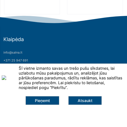
Klaipėda
info@salna.lt
+371 25 947 691
Šī vietne izmanto savas un trešo pušu sīkdatnes, lai
Šilutės pl. 101A
uzlabotu mūsu pakalpojumus un, analizējot jūsu
95112, Klaipėda
pārlūkošanas paradumus, rādītu reklāmas, kas saistītas
ar jūsu preferencēm. Lai piekristu to lietošanai,
nospiediet pogu “Piekrītu”.
Pieņemt
Atsaukt
1 315,00 €
Lapas