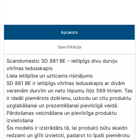
Apraksts
Specifikācija
Scandomestic SD 881 BE – ietilpīgs divu durvju
vitrīnas ledusskapis
Liela ietilpība un uzticams risinājums
SD 881 BE ir ietilpīgs vitrīnas ledusskapis ar divām
veramām durvīm un neto tilpumu līdz 569 litriem. Tas
ir ideāli piemērots dzērienu, uzkodu un citu produktu
uzglabāšanai un prezentēšanai pievilcīgā veidā.
Pārdošanas veicināšana un pievilcīga produktu
izvietošana
Šis modelis ir izstrādāts tā, lai produkti būtu skaidri
redzami un glīti izvietoti, padarot to īpaši piemērotu