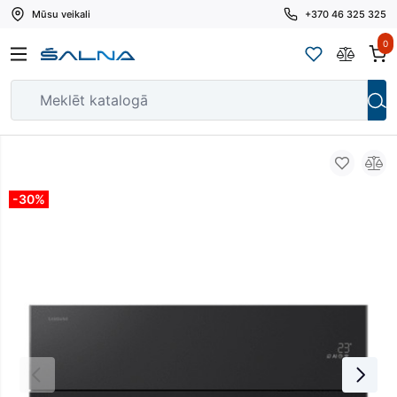
Mūsu veikali
+370 46 325 325
0
-30%
-30%
-30%
-30%
-30%
-30%
-30%