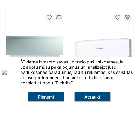
Šī vietne izmanto savas un trešo pušu sīkdatnes, lai
uzlabotu mūsu pakalpojumus un, analizējot jūsu
pārlūkošanas paradumus, rādītu reklāmas, kas saistītas
ar jūsu preferencēm. Lai piekristu to lietošanai,
nospiediet pogu “Piekrītu”.
Iekšējais gaisa kondicionieris
Oro kondicionieriaus vidinis
blokas Daikin "Emura"
blokas Mitsubishi SRK20ZS-
Pieņemt
Atsaukt
FTXJ42AW
W
Multi-split iekšējās sienas
Multi-split iekšējās sienas
599,00 €
859,00 €
Pievienot grozam