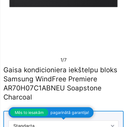
1/7
Gaisa kondicioniera iekštelpu bloks
Samsung WindFree Premiere
AR70H07C1ABNEU Soapstone
Charcoal
Mēs to iesakām
pagarinātā garantija!