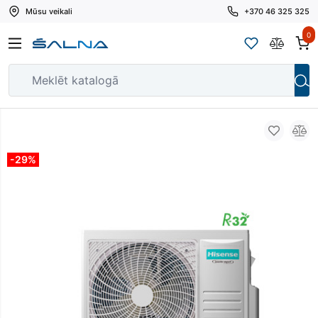
Mūsu veikali
+370 46 325 325
0
-29%