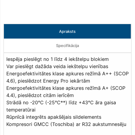
Apraksts
Specifikācija
Iespēja pieslēgt no 1 līdz 4 iekštelpu blokiem
Var pieslēgt dažāda veida iekštelpu vienības
Energoefektivitātes klase apkures režīmā A++ (SCOP
4.6), pieslēdzot Energy Pro iekārtām
Energoefektivitātes klase apkures režīmā A+ (SCOP
4.4), pieslēdzot citām ierīcēm
Strādā no -20°C (-25°C**) līdz +43°C āra gaisa
temperatūrai
Rūpnīcā integrēts apakšējais sildelements
Kompresori GMCC (Toschiba) ar R32 aukstumnesēju