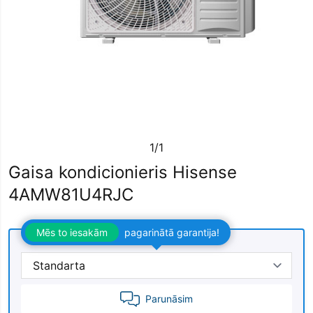
1/1
Gaisa kondicionieris Hisense
4AMW81U4RJC
Mēs to iesakām
pagarinātā garantija!
Parunāsim