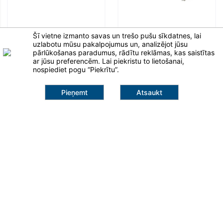
Šī vietne izmanto savas un trešo pušu sīkdatnes, lai
Gaisa kondicionētāja āra
Oro kondicionierius Fujitsu
uzlabotu mūsu pakalpojumus un, analizējot jūsu
iekārta AlpicAir AM20-
AOYG24LAT3 (3 vid. blokai)
pārlūkošanas paradumus, rādītu reklāmas, kas saistītas
51HRDC1 (maks. 2 vidinės
Multi split ārējās
ar jūsu preferencēm. Lai piekristu to lietošanai,
dalys)
nospiediet pogu “Piekrītu”.
Multi split ārējās
Pieņemt
Atsaukt
1 499,00 €
2 139,00 €
Klaipėda
Pievienot grozam
info@salna.lt
+371 25 947 691
Šilutės pl. 101A
95112, Klaipėda